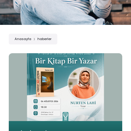
Anasayfa
haberler
B
İ
R
K
İ
T
A
P
B
İ
R
Y