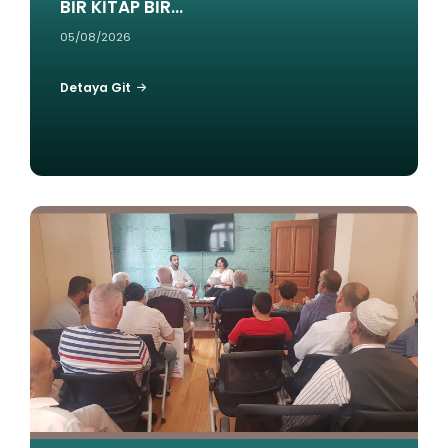
BİR KİTAP BİR...
A
Z
05/08/2026
A
R
Detaya Git
-
C
İ
N
S
İ
"
Y
M
E
E
T
D
S
E
İ
N
Z
İ
L
Y
E
E
Ş
T
T
İ