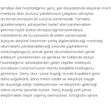
Şimdiye dek hazırladığımız genç şair dosyalarında eleştirel, metn
merkeze alan, bütünü yakalamaya çalışırken detayları
da ihmal etmeyen bir tutumu benimsedik. Temelsiz
güzellemelerin, şahsiyetleri hedef alan karalamaların
şiirimize hiçbir katkısı olmayacağı kanaatindeyiz;
metinlerimiz de bu kanaatin ilk elden yansımasıdır.
Açıkçası eleştirel tavrımızın yanlış algılanabileceği, metindışı
okumalarla yanıtlanabileceği yolunda şüphelerimiz
vardı başlangıçta; ancak gerek okumalarımızdan gerek
edebiyat çevrelerinden ve gerekse de hakkında dosya
hazırladığımız arkadaşlardan gelen tepkiler edebiyatı
önceleyen tutumumuzun olumlu karşılıklar bulduğunu
gösteriyor. Genç okur-yazar kuşağı, önceki kuşaklara göre
daha soğukkanlı, daha metin odaklı ve eleştiriye saygılı
bir duyarlığa sahip. Edebiyatımızın ve eleştirinin geleceği
adına olumlu işaretler bunlar. Genç kuşağı yerli yersiz
eleştirmekle tespit yapmış olamazsınız; fotoğrafın işinize