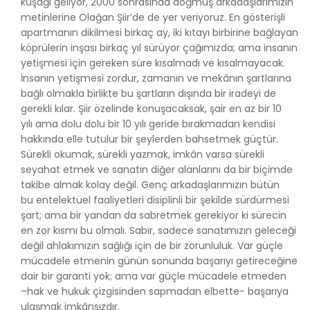
kuşağı geliyor, 2000 sonrasında doğmuş arkadaşlarımızın
metinlerine Olağan Şiir’de de yer veriyoruz. En gösterişli
apartmanın dikilmesi birkaç ay, iki kıtayı birbirine bağlayan
köprülerin inşası birkaç yıl sürüyor çağımızda; ama insanın
yetişmesi için gereken süre kısalmadı ve kısalmayacak.
İnsanın yetişmesi zordur, zamanın ve mekânın şartlarına
bağlı olmakla birlikte bu şartların dışında bir iradeyi de
gerekli kılar. Şiir özelinde konuşacaksak, şair en az bir 10
yılı ama dolu dolu bir 10 yılı geride bırakmadan kendisi
hakkında elle tutulur bir şeylerden bahsetmek güçtür.
Sürekli okumak, sürekli yazmak, imkân varsa sürekli
seyahat etmek ve sanatın diğer alanlarını da bir biçimde
takibe almak kolay değil. Genç arkadaşlarımızın bütün
bu entelektüel faaliyetleri disiplinli bir şekilde sürdürmesi
şart; ama bir yandan da sabretmek gerekiyor ki sürecin
en zor kısmı bu olmalı. Sabır, sadece sanatımızın geleceği
değil ahlakımızın sağlığı için de bir zorunluluk. Var güçle
mücadele etmenin günün sonunda başarıyı getireceğine
dair bir garanti yok; ama var güçle mücadele etmeden
–hak ve hukuk çizgisinden sapmadan elbette- başarıya
ulaşmak imkânsızdır.