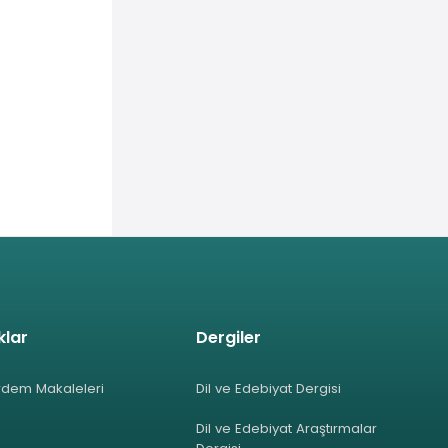
klar
Dergiler
rdem Makaleleri
Dil ve Edebiyat Dergisi
Dil ve Edebiyat Araştırmalar