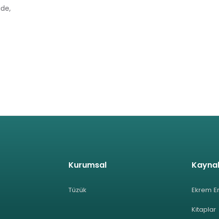
ide,
Kurumsal
Kayna
Tüzük
Ekrem E
Kitaplar