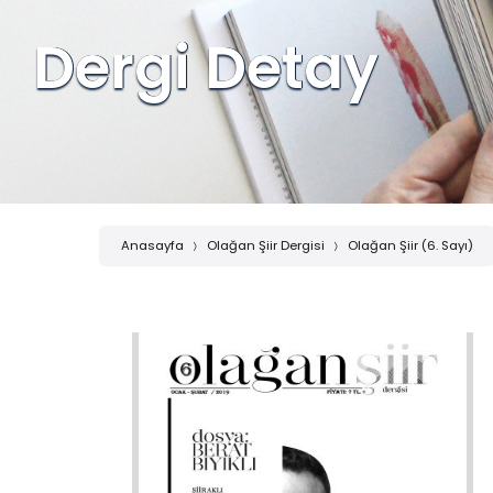
Dergi Detay
Anasayfa
Olağan Şiir Dergisi
Olağan Şiir (6. Sayı)