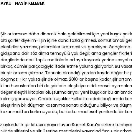
AYKUT NASİP KELEBEK
Şiir ortamının daha dinamik hale gelebilmesi için yeni kuşak şairl
altı şairler diyelim- işin içine daha fazla girmesi, somutlamak ge
eleştiriler yazması, polemikler üretmesi vs. gerekiyor. Gençlerde
gidişatına dair söz alma temayülü yok değil; ama gençler fikirler
dergilerinde derli toplu metinlerle ortaya koymak yerine sosya
birkaç cümle parçacığıyla ifade etme yoluna gidiyorlar. Bu vasa
bir şiir ortamı çıkmaz. Teorinin olmadığı yerden kayda değer bir p
doğmaz. Fikir yoksa şiir de olmaz. 2010’lar başına kadar şiir ortamı
kılan hususlardan biri de şairlerin eleştiriye ciddi mesai ayırmala
değer eleştiri kitapları oluşturmalarıydı; yeni kuşaklar bu anlamda
kalmış görünüyor. Önceki kuşaklar -elbette edebi bağlamda k
eleştirinin bir düşman kazanma sanatı olduğunu biliyor ve düş
kazanmaktan korkmuyordu; bu korku maalesef yenilerde bir kara
aylarda ilk şiir kitabını yayımlayan Samet Kara’yı sizlere tanıtıy
r’de şiirlerini ve şiir üzerine metinlerini yayımladığımız bir arkad