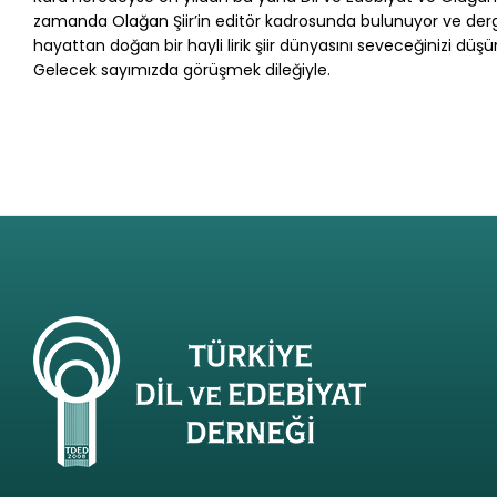
zamanda Olağan Şiir’in editör kadrosunda bulunuyor ve der
hayattan doğan bir hayli lirik şiir dünyasını seveceğinizi düş
Gelecek sayımızda görüşmek dileğiyle.