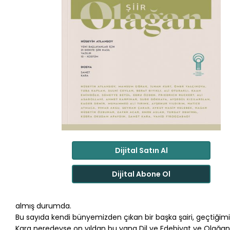
Dijital Satın Al
Dijital Abone Ol
almış durumda.
Bu sayıda kendi bünyemizden çıkan bir başka şairi, geçtiğimiz 
Kara neredeyse on yıldan bu yana Dil ve Edebiyat ve Olağan Şii