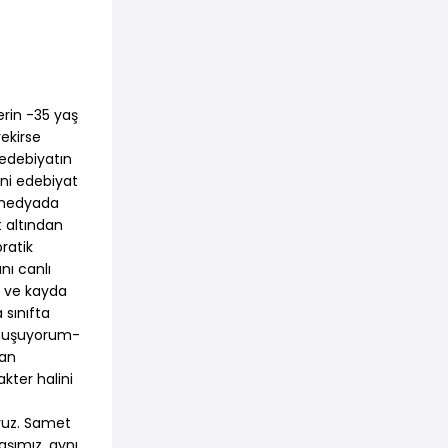
erin -35 yaş
rekirse
 edebiyatın
ini edebiyat
l medyada
t altından
ratik
nı canlı
rı ve kayda
 sınıfta
onuşuyorum-
man
kter halini
oruz. Samet
aşımız, aynı