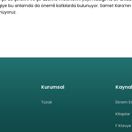
giye bu anlamda da önemli katkılarda bulunuyor. Samet Kara’nın
ünüyoruz.
Kurumsal
Kayna
Tüzük
Ekrem E
Kitaplar
F Klavye