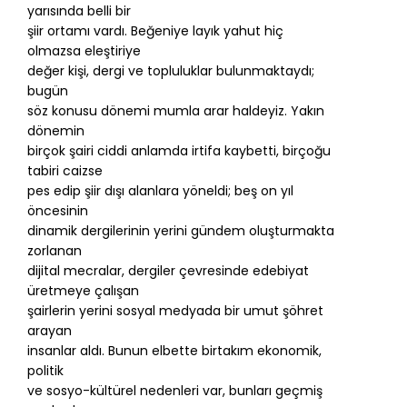
yarısında belli bir
şiir ortamı vardı. Beğeniye layık yahut hiç
olmazsa eleştiriye
değer kişi, dergi ve topluluklar bulunmaktaydı;
bugün
söz konusu dönemi mumla arar haldeyiz. Yakın
dönemin
birçok şairi ciddi anlamda irtifa kaybetti, birçoğu
tabiri caizse
pes edip şiir dışı alanlara yöneldi; beş on yıl
öncesinin
dinamik dergilerinin yerini gündem oluşturmakta
zorlanan
dijital mecralar, dergiler çevresinde edebiyat
üretmeye çalışan
şairlerin yerini sosyal medyada bir umut şöhret
arayan
insanlar aldı. Bunun elbette birtakım ekonomik,
politik
ve sosyo-kültürel nedenleri var, bunları geçmiş