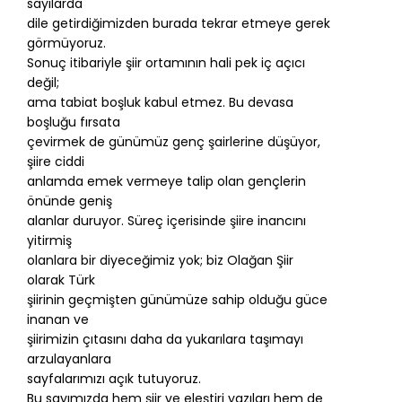
sayılarda
dile getirdiğimizden burada tekrar etmeye gerek
görmüyoruz.
Sonuç itibariyle şiir ortamının hali pek iç açıcı
değil;
ama tabiat boşluk kabul etmez. Bu devasa
boşluğu fırsata
çevirmek de günümüz genç şairlerine düşüyor,
şiire ciddi
anlamda emek vermeye talip olan gençlerin
önünde geniş
alanlar duruyor. Süreç içerisinde şiire inancını
yitirmiş
olanlara bir diyeceğimiz yok; biz Olağan Şiir
olarak Türk
şiirinin geçmişten günümüze sahip olduğu güce
inanan ve
şiirimizin çıtasını daha da yukarılara taşımayı
arzulayanlara
sayfalarımızı açık tutuyoruz.
Bu sayımızda hem şiir ve eleştiri yazıları hem de