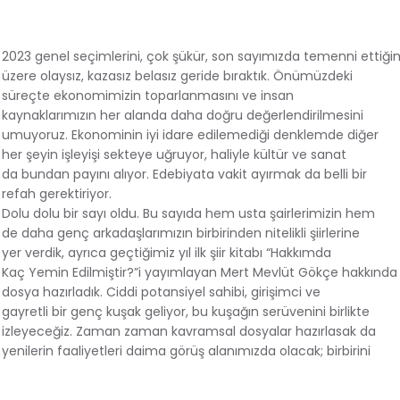
2023 genel seçimlerini, çok şükür, son sayımızda temenni ettiği
üzere olaysız, kazasız belasız geride bıraktık. Önümüzdeki
süreçte ekonomimizin toparlanmasını ve insan
kaynaklarımızın her alanda daha doğru değerlendirilmesini
umuyoruz. Ekonominin iyi idare edilemediği denklemde diğer
her şeyin işleyişi sekteye uğruyor, haliyle kültür ve sanat
da bundan payını alıyor. Edebiyata vakit ayırmak da belli bir
refah gerektiriyor.
Dolu dolu bir sayı oldu. Bu sayıda hem usta şairlerimizin hem
de daha genç arkadaşlarımızın birbirinden nitelikli şiirlerine
yer verdik, ayrıca geçtiğimiz yıl ilk şiir kitabı “Hakkımda
Kaç Yemin Edilmiştir?”i yayımlayan Mert Mevlüt Gökçe hakkında
dosya hazırladık. Ciddi potansiyel sahibi, girişimci ve
gayretli bir genç kuşak geliyor, bu kuşağın serüvenini birlikte
izleyeceğiz. Zaman zaman kavramsal dosyalar hazırlasak da
yenilerin faaliyetleri daima görüş alanımızda olacak; birbirini