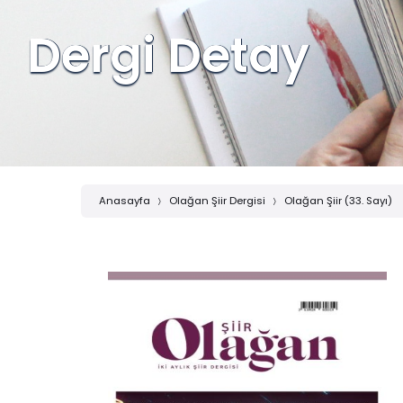
Dergi Detay
Anasayfa
Olağan Şiir Dergisi
Olağan Şiir (33. Sayı)