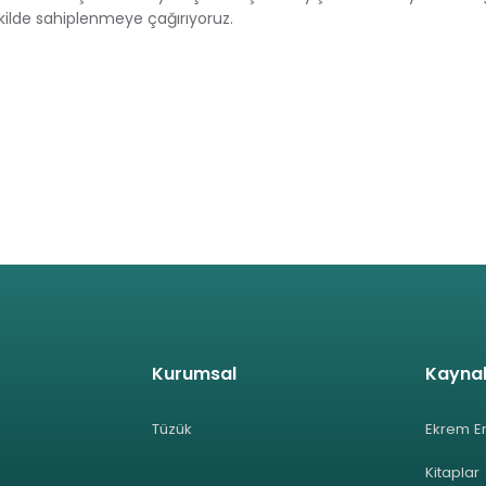
kilde sahiplenmeye çağırıyoruz.
Kurumsal
Kayna
Tüzük
Ekrem E
Kitaplar