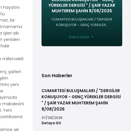
YÜREKLER DERGİSİ " / ŞAİR YAZAR
n hayatını
MUHTEREM ŞAHİN 8/08/2026
tu.
CUMARTESİ BULUŞMALARI / "DERGİLER
met, bir
KONUŞUYOR - GENÇ YÜREKLER...
unutmamamız
şleri sıkı
Daha Fazla
in yeniden
 hale
illetvekili
nç şairleri
Son Haberler
iirin
trini yeni
CUMARTESİ BULUŞMALARI / "DERGİLER
ne
KONUŞUYOR - GENÇ YÜREKLER DERGİSİ
sayımızda
" / ŞAİR YAZAR MUHTEREM ŞAHİN
lı makalesini
8/08/2026
I. Yeni
 poetikasına
07/08/2026
Detaya Git
gimize şiir