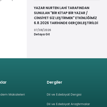
YAZAR NURTEN LAHİ TARAFINDAN
SUNULAN "BİR KİTAP BİR YAZAR /
CİNSİYET SİZ LEŞTİRMEK" ETKİNLİĞİMİZ
6.8.2026 TARİHiNDE GERÇEKLEŞTİRİLDİ
07/08/2026
Detaya Git
klar
Dergiler
rdem Makaleleri
Dil ve Edebiyat Dergisi
Dil ve Edebiyat Araştırmalar