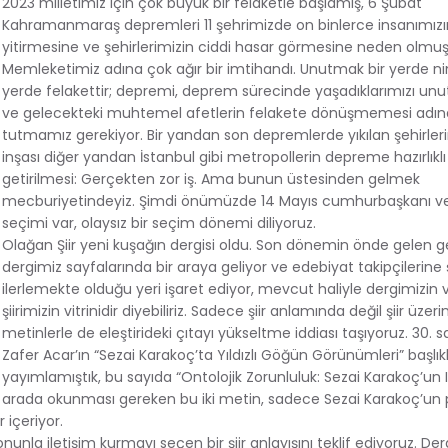
2023 milletimiz için çok büyük bir felaketle başlamış, 6 Şubat
Kahramanmaraş depremleri 11 şehrimizde on binlerce insanımızı
yitirmesine ve şehirlerimizin ciddi hasar görmesine neden olmuş
Memleketimiz adına çok ağır bir imtihandı. Unutmak bir yerde ni
yerde felakettir; depremi, deprem sürecinde yaşadıklarımızı 
ve gelecekteki muhtemel afetlerin felakete dönüşmemesi adına i
tutmamız gerekiyor. Bir yandan son depremlerde yıkılan şehirler
inşası diğer yandan İstanbul gibi metropollerin depreme hazırlıklı
getirilmesi: Gerçekten zor iş. Ama bunun üstesinden gelmek
mecburiyetindeyiz. Şimdi önümüzde 14 Mayıs cumhurbaşkanı ve m
seçimi var, olaysız bir seçim dönemi diliyoruz.
Olağan Şiir yeni kuşağın dergisi oldu. Son dönemin önde gelen ge
dergimiz sayfalarında bir araya geliyor ve edebiyat takipçilerine ş
ilerlemekte olduğu yeri işaret ediyor, mevcut haliyle dergimizin vi
şiirimizin vitrinidir diyebiliriz. Sadece şiir anlamında değil şiir üzeri
metinlerle de eleştirideki çıtayı yükseltme iddiası taşıyoruz. 30. 
Zafer Acar’ın “Sezai Karakoç’ta Yıldızlı Göğün Görünümleri” başlık
yayımlamıştık, bu sayıda “Ontolojik Zorunluluk: Sezai Karakoç’un I
 bir arada okunması gereken bu iki metin, sadece Sezai Karakoç’un
 içeriyor.
nunla iletişim kurmayı seçen bir şiir anlayışını teklif ediyoruz. Der