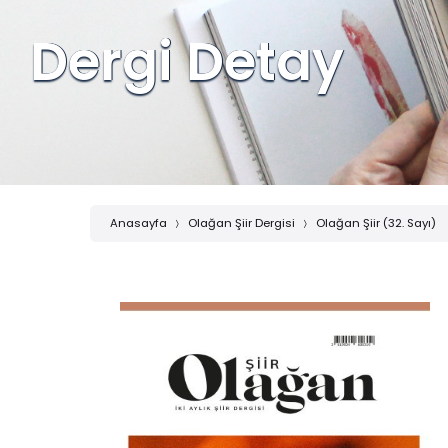
Dergi Detay
Anasayfa
Olağan Şiir Dergisi
Olağan Şiir (32. Sayı)