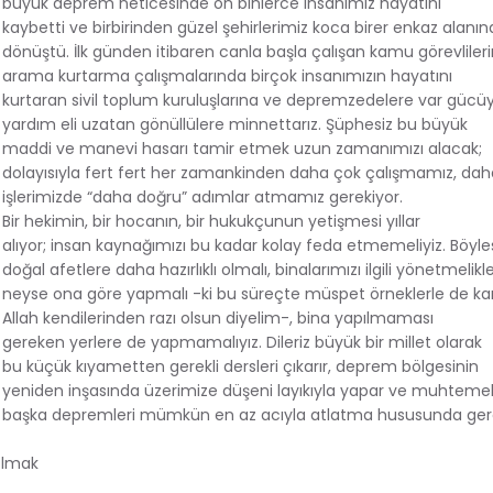
büyük deprem neticesinde on binlerce insanımız hayatını
kaybetti ve birbirinden güzel şehirlerimiz koca birer enkaz alanın
dönüştü. İlk günden itibaren canla başla çalışan kamu görevlileri
arama kurtarma çalışmalarında birçok insanımızın hayatını
kurtaran sivil toplum kuruluşlarına ve depremzedelere var gücüy
yardım eli uzatan gönüllülere minnettarız. Şüphesiz bu büyük
maddi ve manevi hasarı tamir etmek uzun zamanımızı alacak;
dolayısıyla fert fert her zamankinden daha çok çalışmamız, dah
işlerimizde “daha doğru” adımlar atmamız gerekiyor.
Bir hekimin, bir hocanın, bir hukukçunun yetişmesi yıllar
alıyor; insan kaynağımızı bu kadar kolay feda etmemeliyiz. Böyle
doğal afetlere daha hazırlıklı olmalı, binalarımızı ilgili yönetmelikl
neyse ona göre yapmalı -ki bu süreçte müspet örneklerle de karş
Allah kendilerinden razı olsun diyelim-, bina yapılmaması
gereken yerlere de yapmamalıyız. Dileriz büyük bir millet olarak
bu küçük kıyametten gerekli dersleri çıkarır, deprem bölgesinin
yeniden inşasında üzerimize düşeni layıkıyla yapar ve muhteme
başka depremleri mümkün en az acıyla atlatma hususunda ge
 olmak