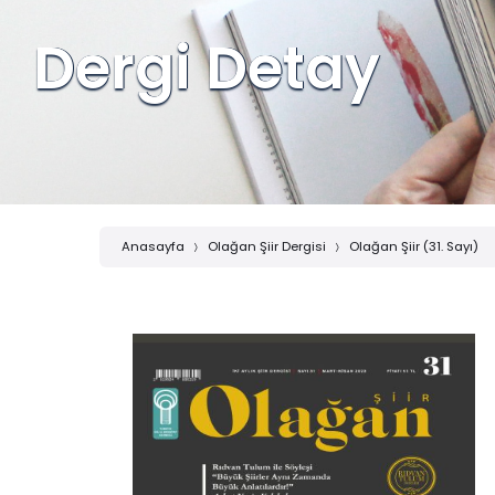
Dergi Detay
Anasayfa
Olağan Şiir Dergisi
Olağan Şiir (31. Sayı)