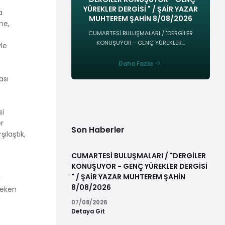
YÜREKLER DERGİSİ " / ŞAİR YAZAR
a
MUHTEREM ŞAHİN 8/08/2026
ne,
CUMARTESİ BULUŞMALARI / "DERGİLER
KONUŞUYOR - GENÇ YÜREKLER...
le
Daha Fazla
ası
si
er
Son Haberler
ılaştık,
CUMARTESİ BULUŞMALARI / "DERGİLER
KONUŞUYOR - GENÇ YÜREKLER DERGİSİ
" / ŞAİR YAZAR MUHTEREM ŞAHİN
l
8/08/2026
reken
07/08/2026
Detaya Git