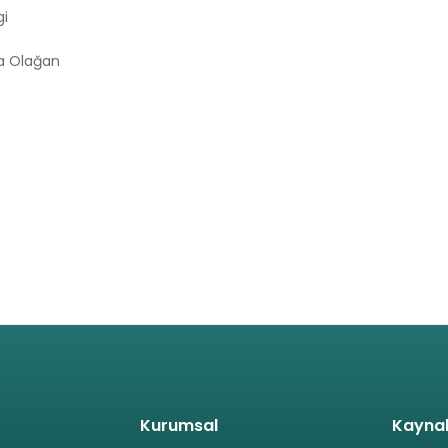
gi
sa Olağan
Kurumsal
Kayna