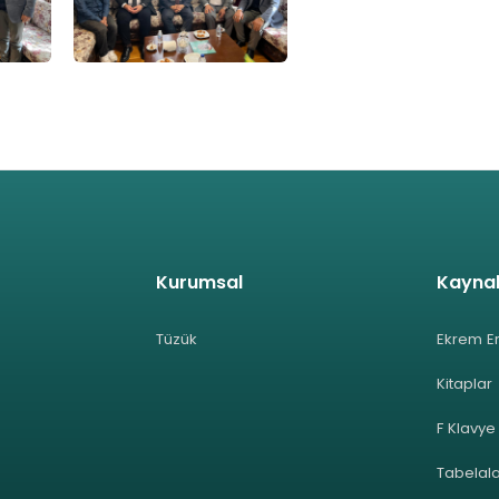
Kurumsal
Kayna
Tüzük
Ekrem E
Kitaplar
F Klavye
Tabelal