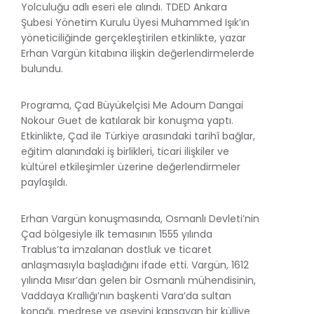
Yolculuğu adlı eseri ele alındı. TDED Ankara
Şubesi Yönetim Kurulu Üyesi Muhammed Işık’ın
yöneticiliğinde gerçekleştirilen etkinlikte, yazar
Erhan Vargün kitabına ilişkin değerlendirmelerde
bulundu.
Programa, Çad Büyükelçisi Me Adoum Dangai
Nokour Guet de katılarak bir konuşma yaptı.
Etkinlikte, Çad ile Türkiye arasındaki tarihî bağlar,
eğitim alanındaki iş birlikleri, ticari ilişkiler ve
kültürel etkileşimler üzerine değerlendirmeler
paylaşıldı.
Erhan Vargün konuşmasında, Osmanlı Devleti’nin
Çad bölgesiyle ilk temasının 1555 yılında
Trablus’ta imzalanan dostluk ve ticaret
anlaşmasıyla başladığını ifade etti. Vargün, 1612
yılında Mısır’dan gelen bir Osmanlı mühendisinin,
Vaddaya Krallığı’nın başkenti Vara’da sultan
konağı, medrese ve aşevini kapsayan bir külliye