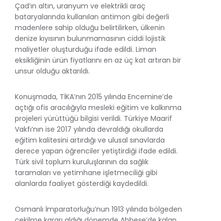
Çad’ın altın, uranyum ve elektrikli araç
bataryalarında kullanılan antimon gibi değerli
madenlere sahip olduğu belirtilirken, ülkenin
denize kıyısının bulunmamasının ciddi lojistik
maliyetler oluşturduğu ifade edildi. Liman
eksikliğinin ürün fiyatlarını en az üç kat artıran bir
unsur olduğu aktarıldı.
Konuşmada, TİKA’nın 2015 yılında Encemine’de
açtığı ofis aracılığıyla mesleki eğitim ve kalkınma
projeleri yürüttüğü bilgisi verildi. Türkiye Maarif
Vakfı’nın ise 2017 yılında devraldığı okullarda
eğitim kalitesini artırdığı ve ulusal sınavlarda
derece yapan öğrenciler yetiştirdiği ifade edildi.
Türk sivil toplum kuruluşlarının da sağlık
taramaları ve yetimhane işletmeciliği gibi
alanlarda faaliyet gösterdiği kaydedildi.
Osmanlı İmparatorluğu’nun 1913 yılında bölgeden
çekilme kararı aldığı dönemde Abbeşe’de kalan